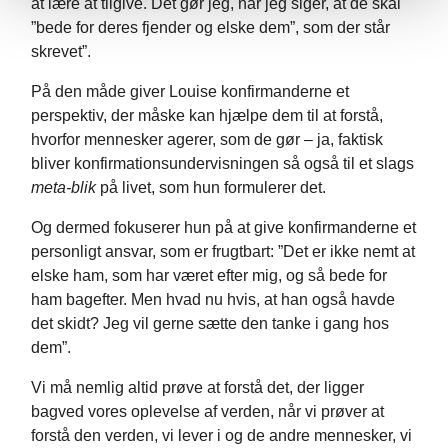
at lære at tilgive. Det gør jeg, når jeg siger, at de skal
”bede for deres fjender og elske dem”, som der står
skrevet”.
På den måde giver Louise konfirmanderne et
perspektiv, der måske kan hjælpe dem til at forstå,
hvorfor mennesker agerer, som de gør – ja, faktisk
bliver konfirmationsundervisningen så også til et slags
meta-blik
på livet, som hun formulerer det.
Og dermed fokuserer hun på at give konfirmanderne et
personligt ansvar, som er frugtbart: ”Det er ikke nemt at
elske ham, som har været efter mig, og så bede for
ham bagefter. Men hvad nu hvis, at han også havde
det skidt? Jeg vil gerne sætte den tanke i gang hos
dem”.
Vi må nemlig altid prøve at forstå det, der ligger
bagved vores oplevelse af verden, når vi prøver at
forstå den verden, vi lever i og de andre mennesker, vi