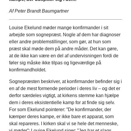
Af Peter Brandt Baumgartner
Louise Ekelund møder mange konfirmander i sit
arbejde som sognepræst. Nogle af dem har diagnoser
eller andre problemstillinger, som gør, at hun som
præst skal møde dem på andre måder. Det kan gøre,
at de ikke kan være en del af undervisningen fordi de
føler sig måske ikke tilpas og ligeværdige på
konfirmandholdet.
Sognepræsten beskriver, at konfirmander befinder sig i
en af de mest formende perioder i deres liv – og det er
derfor særdeles vigtigt, at kirkens stemme kan hjælpe
dem i deres eksistentielle kamp for at finde sig selv.
For som Ekelund pointerer: ”De konfirmander, der
kæmper deres kampe, er ikke bare et apparat, som
skal repareres. I kirken skal vi se hele det menneske,
vi møder”: Louise Ekelund siger: ”Jeg har et slags