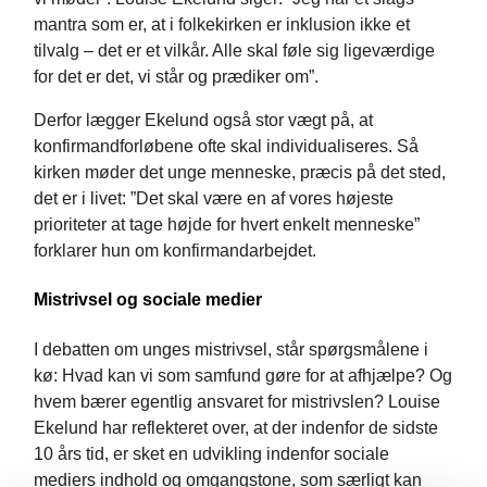
mantra som er, at i folkekirken er inklusion ikke et
tilvalg – det er et vilkår. Alle skal føle sig ligeværdige
for det er det, vi står og prædiker om”.
Derfor lægger Ekelund også stor vægt på, at
konfirmandforløbene ofte skal individualiseres. Så
kirken møder det unge menneske, præcis på det sted,
det er i livet: ”Det skal være en af vores højeste
prioriteter at tage højde for hvert enkelt menneske”
forklarer hun om konfirmandarbejdet.
Mistrivsel og sociale medier
I debatten om unges mistrivsel, står spørgsmålene i
kø: Hvad kan vi som samfund gøre for at afhjælpe? Og
hvem bærer egentlig ansvaret for mistrivslen? Louise
Ekelund har reflekteret over, at der indenfor de sidste
10 års tid, er sket en udvikling indenfor sociale
mediers indhold og omgangstone, som særligt kan