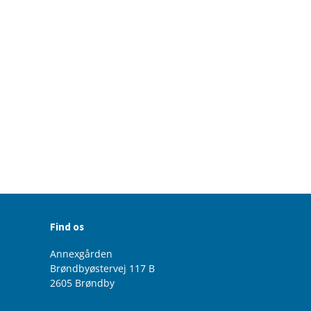
Find os
Annexgården
Brøndbyøstervej 117 B
2605 Brøndby