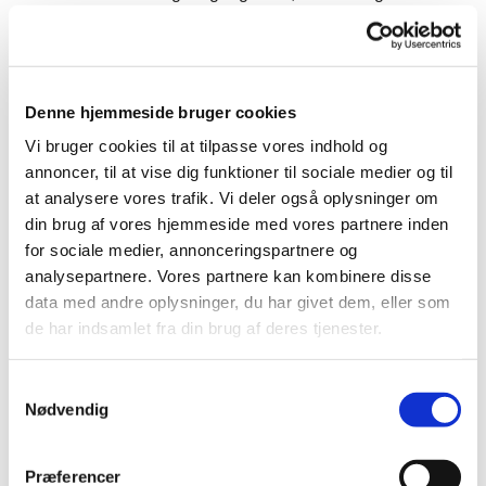
påvirke unge i konfirmand-alderen.
Ekelund peger på den perfekthedskultur, som mange
af dem nok oplever på eksempelvis Instagram ”Vi går
Denne hjemmeside bruger cookies
hele tiden og sammenligner os med hinanden, og det
giver os et forventningspres. Men jeg prøver at fortælle
Vi bruger cookies til at tilpasse vores indhold og
dem, at det ikke er i konfirmandundervisningen, de
annoncer, til at vise dig funktioner til sociale medier og til
skal
shine
. Det er derimod her de bare skal
være
”.
at analysere vores trafik. Vi deler også oplysninger om
din brug af vores hjemmeside med vores partnere inden
Og sognepræsten kan faktisk mærke, at det gør en
for sociale medier, annonceringspartnere og
forskel for en del af dem, at de føler sig set af andre og
analysepartnere. Vores partnere kan kombinere disse
set af hende som præst. Så her er relationen mellem
data med andre oplysninger, du har givet dem, eller som
præst og konfirmand alfa og omega, påpeger hun:
de har indsamlet fra din brug af deres tjenester.
”Relationen kommer nemlig til at give dem
anerkendelse og tillid til at kunne indgå i andre
S
relationer ved siden af”.
Nødvendig
a
Kristendommen kan være med til at udfordre det
m
selvbillede, som mange unge kan få på de sociale
t
Præferencer