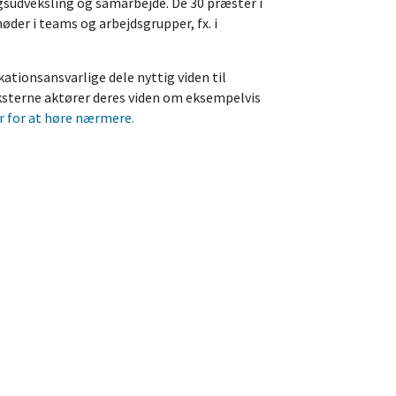
sudveksling og samarbejde. De 30 præster i
øder i teams og arbejdsgrupper, fx. i
tionsansvarlige dele nyttig viden til
ksterne aktører deres viden om eksempelvis
 for at høre nærmere.