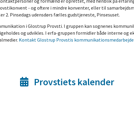
ontaktpersoner og formænd er oprettet, med henblik på erfaring
ovstikonvent - og oftere i mindre konventer, eller til samarbejdsm
er 2. Pinsedags udensdørs fælles gudstjeneste, Pinsesuset.
mmunikation i Glostrup Provsti. I gruppen kan sognenes kommunika
geholdes og udvikles. I erfa-gruppen formidler både interne og e
kalmedier.
Kontakt Glostrup Provstis kommunikationsmedarbejder
Provstiets kalender
