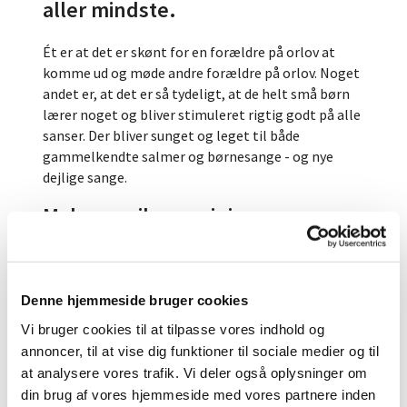
aller mindste.
Ét er at det er skønt for en forældre på orlov at
komme ud og møde andre forældre på orlov. Noget
andet er, at det er så tydeligt, at de helt små børn
lærer noget og bliver stimuleret rigtig godt på alle
sanser. Der bliver sunget og leget til både
gammelkendte salmer og børnesange - og nye
dejlige sange.
Makro-, mikro-, mini-
og/eller juniorkonfirmand
Et tilbud i alle sogne til børn i indskolingen, hvor
Denne hjemmeside bruger cookies
kirkens præster, kirke-og kulturmedarbejdere og
organister giver børnene et grundlæggende
Vi bruger cookies til at tilpasse vores indhold og
kendskab til kirke og kristendom gennem historier,
annoncer, til at vise dig funktioner til sociale medier og til
leg, musik og kreative aktiviteter som drama,
at analysere vores trafik. Vi deler også oplysninger om
dukketeater og tegning.
din brug af vores hjemmeside med vores partnere inden