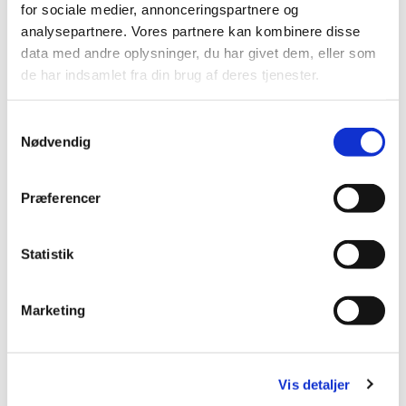
for sociale medier, annonceringspartnere og
Børne og Ungdomskor
analysepartnere. Vores partnere kan kombinere disse
data med andre oplysninger, du har givet dem, eller som
Det er sjovt at gå til kor - det er sjovt at synge
de har indsamlet fra din brug af deres tjenester.
S
Nødvendig
a
m
Gudstjenester for

t
Præferencer
y
børn, unge og familier
k
k
Statistik
e
v
Marketing
a
l
g
Vis detaljer