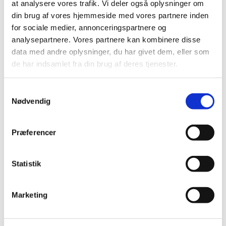
at analysere vores trafik. Vi deler også oplysninger om
Jens Olsen
din brug af vores hjemmeside med vores partnere inden
for sociale medier, annonceringspartnere og
analysepartnere. Vores partnere kan kombinere disse
data med andre oplysninger, du har givet dem, eller som
de har indsamlet fra din brug af deres tjenester.
S
Nødvendig
a
m
t
Præferencer
y
k
k
Statistik
e
v
Marketing
a
l
g