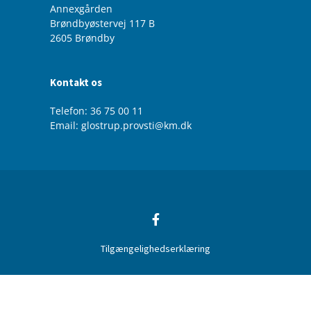
Annexgården
Brøndbyøstervej 117 B
2605 Brøndby
Kontakt os
Telefon: 36 75 00 11
Email: glostrup.provsti@km.dk
Tilgængelighedserklæring
Privatlivspolitik
Log på ChurchDesk