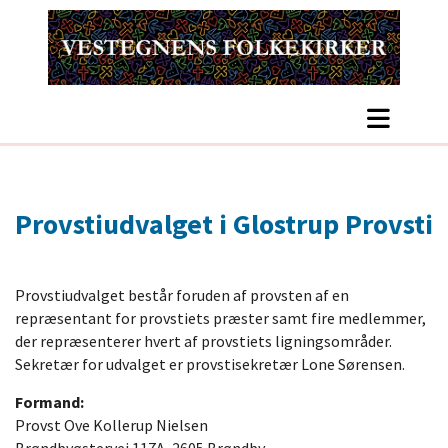
Provstiudvalget i Glostrup Provsti
Provstiudvalget består foruden af provsten af en
repræsentant for provstiets præster samt fire medlemmer,
der repræsenterer hvert af provstiets ligningsområder.
Sekretær for udvalget er provstisekretær Lone Sørensen.
Formand:
Provst Ove Kollerup Nielsen
Brøndbyøstervej 117A, 2605 Brøndby