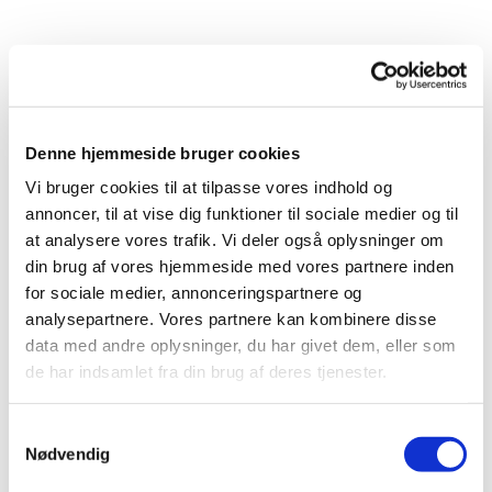
Møde 8. december 2022
Dagsorden
/
Referat
Denne hjemmeside bruger cookies
Møde 22. november 2022
Vi bruger cookies til at tilpasse vores indhold og
Dagsorden
/
Referat
annoncer, til at vise dig funktioner til sociale medier og til
Møde 25. oktober 2022
at analysere vores trafik. Vi deler også oplysninger om
Dagsorden
/
Referat
din brug af vores hjemmeside med vores partnere inden
for sociale medier, annonceringspartnere og
Møde 27. september 2022
analysepartnere. Vores partnere kan kombinere disse
Dagsorden
/
Referat
data med andre oplysninger, du har givet dem, eller som
Møde 23. august 2022
de har indsamlet fra din brug af deres tjenester.
Dagsorden
/
Referat
S
Møde 28. juni 2022
Nødvendig
a
Dagsorden
/
Referat
m