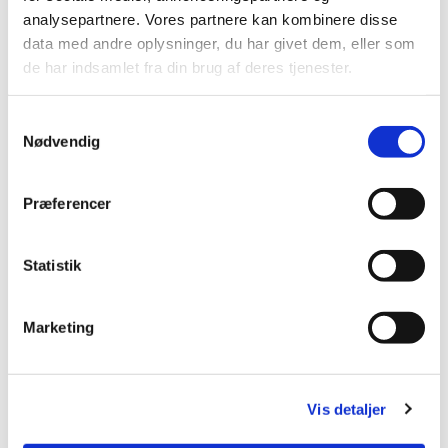
analysepartnere. Vores partnere kan kombinere disse
data med andre oplysninger, du har givet dem, eller som
de har indsamlet fra din brug af deres tjenester.
S
Nødvendig
a
m
Du vil måske også kunne lide...
t
Præferencer
y
k
k
Statistik
e
v
Marketing
a
l
g
Vis detaljer