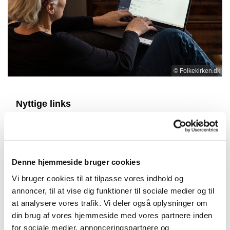
© Folkekirken.dk
Nyttige links
Fordyb dig i information og viden om
menighedsrådsvalget 2024
Denne hjemmeside bruger cookies
Læs mere om retningslinjer og cirkulære her
Vi bruger cookies til at tilpasse vores indhold og
Besøg Landsforeningen af menighedsråd
annoncer, til at vise dig funktioner til sociale medier og til
at analysere vores trafik. Vi deler også oplysninger om
Glostrup Provsti er en del af Helsingør Stift.
din brug af vores hjemmeside med vores partnere inden
Du kan læse biskop Peter Birchs hilsen ”Uden
for sociale medier, annonceringspartnere og
levende rødder visner træet” her