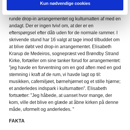
oplevelser.
Kun nødvendige cookies
Det er en meget glad præst, der inden længe kan
runde drop-in arrangementet og kulturnatten af med en
andagt. Der er ingen tvivl om, at der er en
efterspørgsel efter dåb uden for de normale rammer. I
skrivende stund har 16 valgt at tage imod tilbuddet om
at blive døbt ved drop-in arrangementet. Elisabeth
Krarup de Medeiros, sognepræst ved Brøndby Strand
Kirke, fortæller om sine tanker forud for arrangementet:
”jeg havde en forventning om en god aften med en god
stemning i kraft af de rum, vi havde lagt op til:
musikken, cafemiljøet, børnehjørnet og et stille hjørne;
et anderledes indspark i kulturnatten”. Elisabeth
fortsætter: ”Jeg håbede, at uanset hvor mange, der
kom, ville det blive en glæde at åbne kirken på denne
måde, uformelt og anderledes. ”
FAKTA