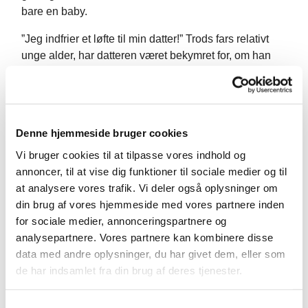
bare en baby.
”Jeg indfrier et løfte til min datter!” Trods fars relativt
unge alder, har datteren været bekymret for, om han
kunne blive begravet i kirken, når den tid kommer.”
Hans hustru havde ikke som sådan presset på, men
havde dog klippet annoncen om drop-in arrangement
ud og lagt foran ham. De havde set, at kirkerne på
Denne hjemmeside bruger cookies
Vesterbro tilbød drop-in dåb, datoen passede bare
ikke. Nu skulle det være, og denne gang passede
Vi bruger cookies til at tilpasse vores indhold og
datoen i kalenderen.
annoncer, til at vise dig funktioner til sociale medier og til
at analysere vores trafik. Vi deler også oplysninger om
Michaela, en ung kvinde et sted i tyverne, var kommet
din brug af vores hjemmeside med vores partnere inden
sammen med sin kæreste. Hun skal snart være fadder
for sociale medier, annonceringspartnere og
og synes, at det er mest rigtigt i den situation selv at
analysepartnere. Vores partnere kan kombinere disse
være døbt.
data med andre oplysninger, du har givet dem, eller som
de har indsamlet fra din brug af deres tjenester.
”Dåb bliver i dag til en begivenhed med det helt store
udtræk, den første store fest som familie med mange
S