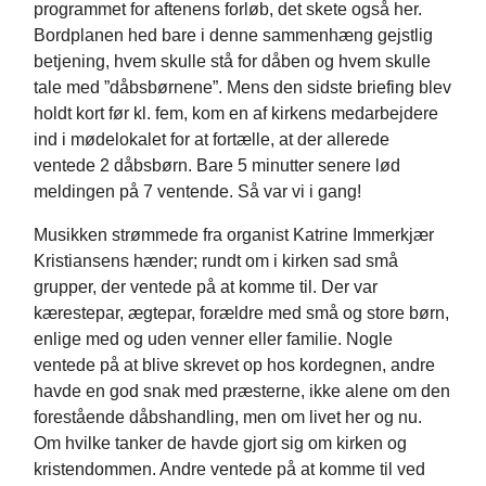
programmet for aftenens forløb, det skete også her.
Bordplanen hed bare i denne sammenhæng gejstlig
betjening, hvem skulle stå for dåben og hvem skulle
tale med ”dåbsbørnene”. Mens den sidste briefing blev
holdt kort før kl. fem, kom en af kirkens medarbejdere
ind i mødelokalet for at fortælle, at der allerede
ventede 2 dåbsbørn. Bare 5 minutter senere lød
meldingen på 7 ventende. Så var vi i gang!
Musikken strømmede fra organist Katrine Immerkjær
Kristiansens hænder; rundt om i kirken sad små
grupper, der ventede på at komme til. Der var
kærestepar, ægtepar, forældre med små og store børn,
enlige med og uden venner eller familie. Nogle
ventede på at blive skrevet op hos kordegnen, andre
havde en god snak med præsterne, ikke alene om den
forestående dåbshandling, men om livet her og nu.
Om hvilke tanker de havde gjort sig om kirken og
kristendommen. Andre ventede på at komme til ved