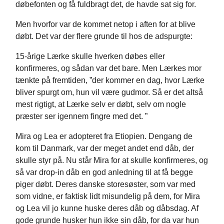
døbefonten og få fuldbragt det, de havde sat sig for.
Men hvorfor var de kommet netop i aften for at blive
døbt. Det var der flere grunde til hos de adspurgte:
15-årige Lærke skulle hverken døbes eller
konfirmeres, og sådan var det bare. Men Lærkes mor
tænkte på fremtiden, ”der kommer en dag, hvor Lærke
bliver spurgt om, hun vil være gudmor. Så er det altså
mest rigtigt, at Lærke selv er døbt, selv om nogle
præster ser igennem fingre med det. ”
Mira og Lea er adopteret fra Etiopien. Dengang de
kom til Danmark, var der meget andet end dåb, der
skulle styr på. Nu står Mira for at skulle konfirmeres, og
så var drop-in dåb en god anledning til at få begge
piger døbt. Deres danske storesøster, som var med
som vidne, er faktisk lidt misundelig på dem, for Mira
og Lea vil jo kunne huske deres dåb og dåbsdag. Af
gode grunde husker hun ikke sin dåb, for da var hun